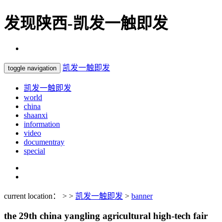
发现陕西-凯发一触即发
凯发一触即发
toggle navigation
凯发一触即发
world
china
shaanxi
information
video
documentray
special
current location： > >
凯发一触即发
>
banner
the 29th china yangling agricultural high-tech fair