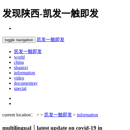
发现陕西-凯发一触即发
凯发一触即发
toggle navigation
凯发一触即发
world
china
shaanxi
information
video
documentray
special
current location： > >
凯发一触即发
>
information
multilingual｜latest update on covid-19 in