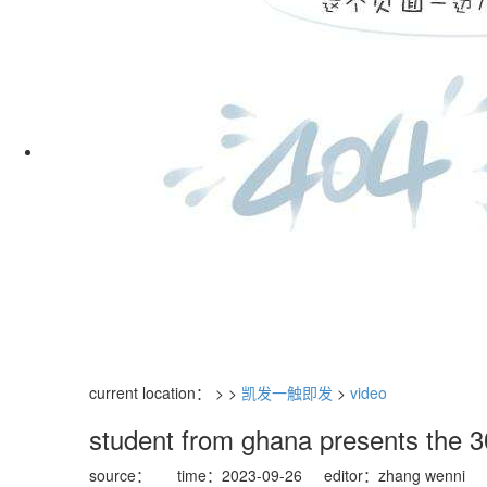
current location： > >
凯发一触即发
>
video
student from ghana presents the 30
source：
time：2023-09-26
editor：zhang wenni