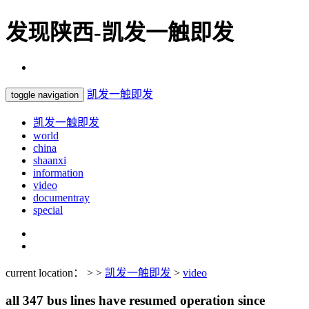
发现陕西-凯发一触即发
凯发一触即发
toggle navigation
凯发一触即发
world
china
shaanxi
information
video
documentray
special
current location： > >
凯发一触即发
>
video
all 347 bus lines have resumed operation since