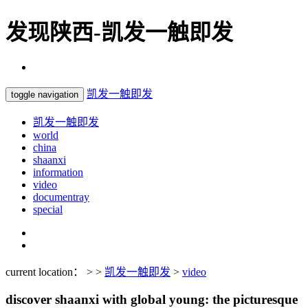
发现陕西-凯发一触即发
凯发一触即发
toggle navigation
凯发一触即发
world
china
shaanxi
information
video
documentray
special
current location： > >
凯发一触即发
>
video
discover shaanxi with global young: the picturesque