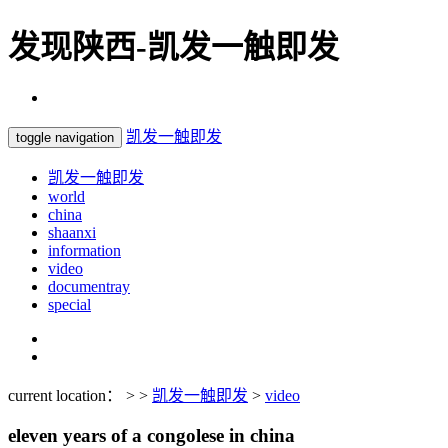
发现陕西-凯发一触即发
凯发一触即发
toggle navigation
凯发一触即发
world
china
shaanxi
information
video
documentray
special
current location： > >
凯发一触即发
>
video
eleven years of a congolese in china