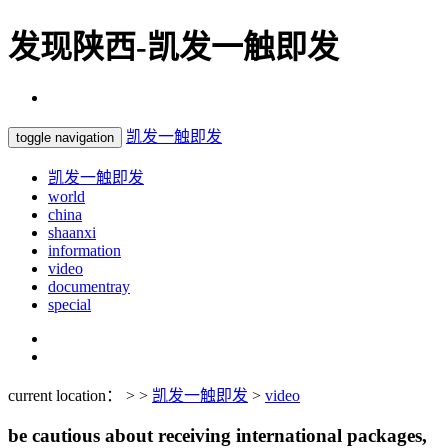
发现陕西-凯发一触即发
凯发一触即发
toggle navigation
凯发一触即发
world
china
shaanxi
information
video
documentray
special
current location： > >
凯发一触即发
>
video
be cautious about receiving international packages,