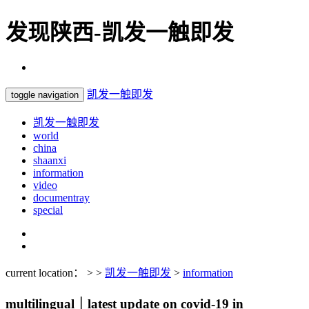
发现陕西-凯发一触即发
凯发一触即发
toggle navigation
凯发一触即发
world
china
shaanxi
information
video
documentray
special
current location： > >
凯发一触即发
>
information
multilingual｜latest update on covid-19 in