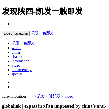
发现陕西-凯发一触即发
凯发一触即发
toggle navigation
凯发一触即发
world
china
shaanxi
information
video
documentray
special
current location： > >
凯发一触即发
>
video
globalink | expats in xi'an impressed by china's anti-