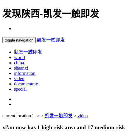
发现陕西-凯发一触即发
凯发一触即发
toggle navigation
凯发一触即发
world
china
shaanxi
information
video
documentray
special
current location： > >
凯发一触即发
>
video
xi'an now has 1 high-risk area and 17 medium-risk