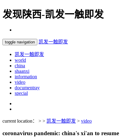
发现陕西-凯发一触即发
凯发一触即发
toggle navigation
凯发一触即发
world
china
shaanxi
information
video
documentray
special
current location： > >
凯发一触即发
>
video
coronavirus pandemic: china's xi'an to resume