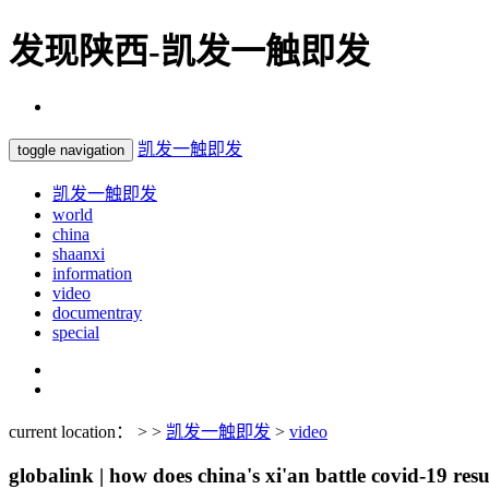
发现陕西-凯发一触即发
凯发一触即发
toggle navigation
凯发一触即发
world
china
shaanxi
information
video
documentray
special
current location： > >
凯发一触即发
>
video
globalink | how does china's xi'an battle covid-19 res