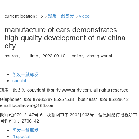
current location： > >
凯发一触即发
>
video
manufacture of cars demonstrates
high-quality development of nw china
city
source：
time：2023-09-12
editor：zhang wenni
凯发一触即发
special
凯发一触即发 copyright © snrtv www.snrtv.com. all rights reserved.
telephone：029-87965269 85257538 business：029-85226012
email:
locallaowai@163.com
陕icp备07012147号-6 陕新网审字[2002] 003号 信息网络传播视听节
目许可证：2706142
凯发一触即发
special