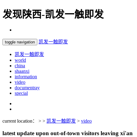
发现陕西-凯发一触即发
凯发一触即发
toggle navigation
凯发一触即发
world
china
shaanxi
information
video
documentray
special
current location： > >
凯发一触即发
>
video
latest update upon out-of-town visitors leaving xi'an