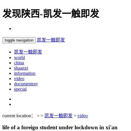
发现陕西-凯发一触即发
凯发一触即发
toggle navigation
凯发一触即发
world
china
shaanxi
information
video
documentray
special
current location： > >
凯发一触即发
>
video
life of a foreign student under lockdown in xi'an