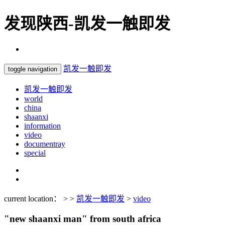
发现陕西-凯发一触即发
凯发一触即发
toggle navigation
凯发一触即发
world
china
shaanxi
information
video
documentray
special
current location： > >
凯发一触即发
>
video
"new shaanxi man" from south africa