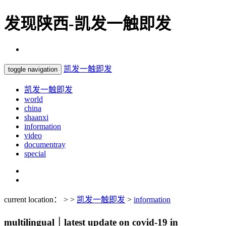
发现陕西-凯发一触即发
凯发一触即发
toggle navigation
凯发一触即发
world
china
shaanxi
information
video
documentray
special
current location： > >
凯发一触即发
>
information
multilingual｜latest update on covid-19 in