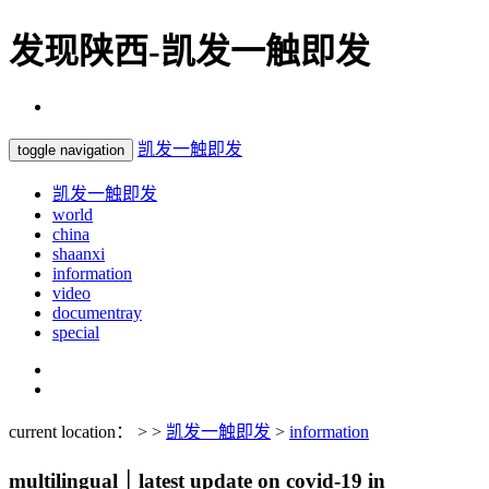
发现陕西-凯发一触即发
凯发一触即发
toggle navigation
凯发一触即发
world
china
shaanxi
information
video
documentray
special
current location： > >
凯发一触即发
>
information
multilingual｜latest update on covid-19 in